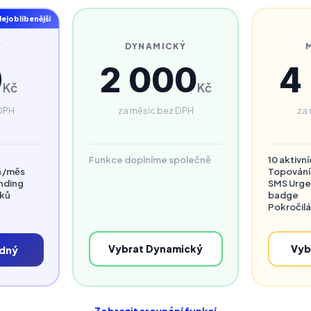
ejoblíbenější
Ý
DYNAMICKÝ
9
2 000
4
Kč
Kč
 DPH
za měsíc bez DPH
za 
Funkce doplníme společně
10 aktivn
1×/měs
Topování
nding
SMS Urge
íků
badge
Pokročilá
Vybrat Dynamický
Vyb
odný