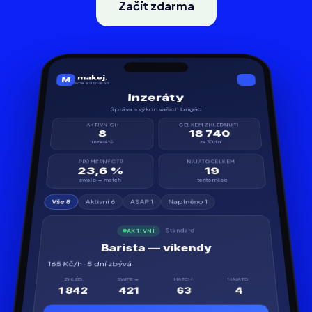
Začít zdarma
makej.
M
FOR BUSINESS
Inzeráty
Správa a výkon vašich brigád
AKTIVNÍCH
CELKEM ZHLÉDNUTÍ
8
18 740
inzerátů
za 30 dní
PRŮMĚRNÝ CTR
NAJATO CELKEM
23,6 %
19
swajp → match
tento měsíc
Vše 8
Aktivní 6
ASAP 1
Naplněno 1
Standard
AKTIVNÍ
Barista — víkendy
165 Kč/h · 5 dní zbývá
ZHLÉD.
SWIPE →
MATCH
NAJATO
1 842
421
63
4