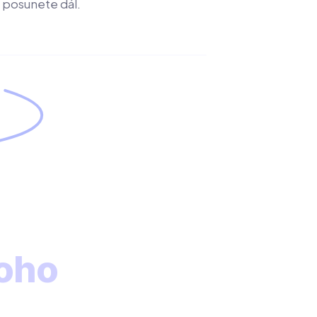
posunete dál.
oho