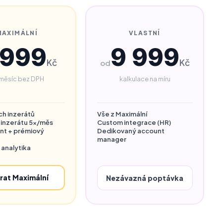
MAXIMÁLNÍ
VLASTNÍ
 999
9 999
Kč
Kč
od
měsíc bez DPH
kalkulace na míru
ích inzerátů
Vše z Maximální
 inzerátu 5×/měs
Custom integrace (HR)
nt + prémiový
Dedikovaný account
manager
 analytika
rat Maximální
Nezávazná poptávka