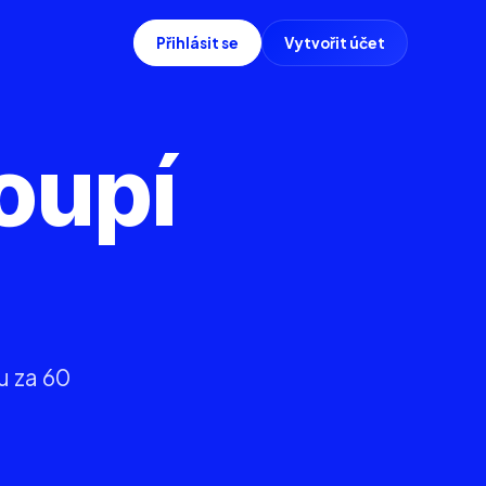
Přihlásit se
Vytvořit účet
oupí
u za 60