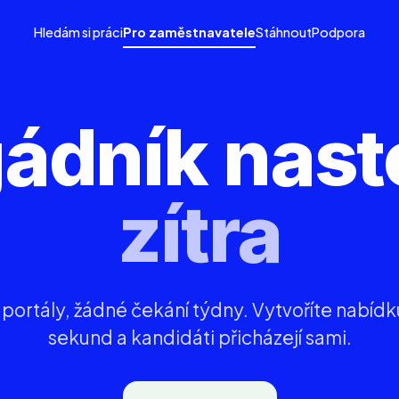
Hledám si práci
Pro zaměstnavatele
Stáhnout
Podpora
gádník nast
zítra
portály, žádné čekání týdny. Vytvoříte nabídk
sekund a kandidáti přicházejí sami.