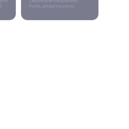
dpoví
Základní plán bez poplatků.
ě.
Platíte, až když chcete víc.
28. 6.
3. 7.
velu
vel 1 · 42 %
vel 2 · 26 %
vel 3 · 18 %
vel 4+ · 14 %
Zobrazit vše
3. 7.