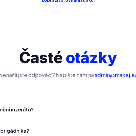
Zobrazit srovnání funkcí
Časté
otázky
Nenašli jste odpověď? Napište nám na
admin@makej.e
jnění inzerátu?
 brigádníka?