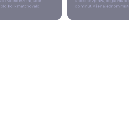
 lidí vidělo inzerát, kolik
Napíšete zprávu, brigádník o
plo, kolik matchovalo.
do minut. Vše na jednom míst
13. 6.
18. 6.
23. 6.
dle krajů
Úroveň kandidátů
ejvíc lidí
Rozložení podle Makej Le
Le
Le
Le
Le
Brno
Ostrava
Plzeň
Liberec
Olomouc
13. 6.
18. 6.
23. 6.
28. 6.
Měsíčně
Ročně