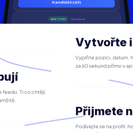
Kandidáti (63)
Standard
AKTIVNÍ
Kuchař — výpomoc
195 Kč/h · 3 dny zbývá
Vytvořte 
ZHLÉD.
SWIPE →
MATCH
NAJATO
2 230
540
78
5
Vyplňte pozici, datum,
Kandidáti (78)
za 60 sekund přímo v apl
pují
 feedu. Ti co chtějí,
amžitě.
Přijmete 
Podívejte se na profil, 