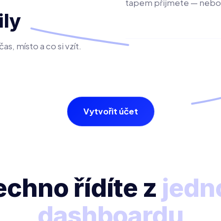
tapem přijmete — nebo 
ily
as, místo a co si vzít.
Vytvořit účet
chno řídíte z
jedn
dashboardu