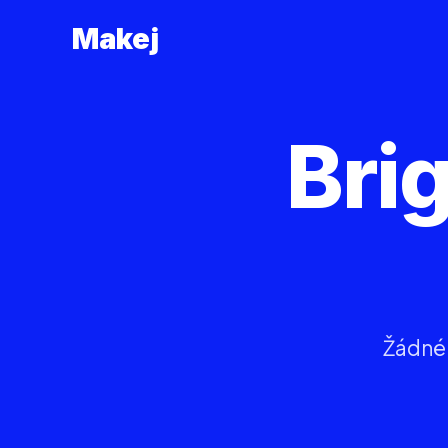
Makej
Bri
Žádné 