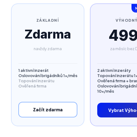
N
ZÁKLADNÍ
VÝHODN
49
Zdarma
navždy zdarma
za měsíc bez
1 aktivní inzerát
2 aktivní inzeráty
Oslovování brigádníků 1×/měs
Topování inzerátu 
Topování inzerátu
Ověřená firma + bra
Ověřená firma
Oslovování brigádn
10×/měs
Začít zdarma
Vybrat Výh